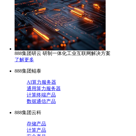
888集团研云 研制一体化工业互联网解决方案
了解更多
888集团鲲泰
AI算力服务器
通用算力服务器
计算终端产品
数据通信产品
888集团云科
存储产品
计算产品