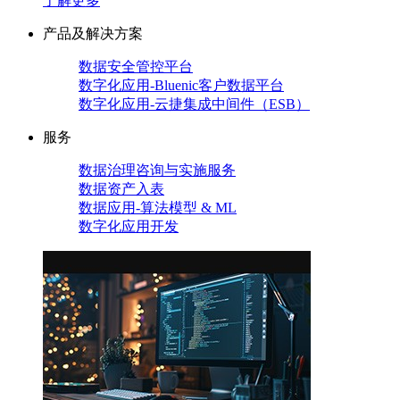
了解更多
产品及解决方案
数据安全管控平台
数字化应用-Bluenic客户数据平台
数字化应用-云捷集成中间件（ESB）
服务
数据治理咨询与实施服务
数据资产入表
数据应用-算法模型 & ML
数字化应用开发